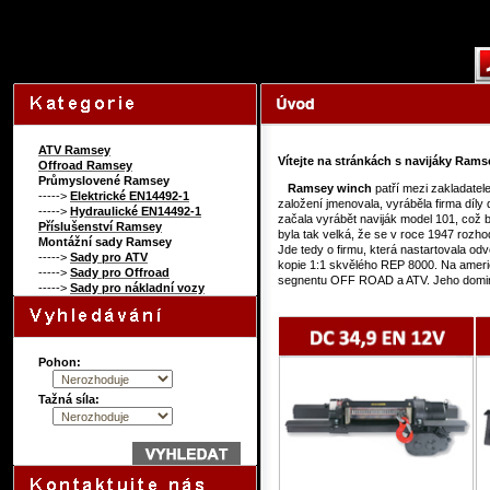
109808319
Content on this page requi
ATV Ramsey
Vítejte na stránkách s navijáky Ram
Offroad Ramsey
Průmyslovené Ramsey
Ramsey winch
patří mezi zakladatel
----->
Elektrické EN14492-1
založení jmenovala, vyráběla firma díl
----->
Hydraulické EN14492-1
začala vyrábět naviják model 101, což 
Příslušenství Ramsey
byla tak velká, že se v roce 1947 rozh
Montážní sady Ramsey
Jde tedy o firmu, která nastartovala od
----->
Sady pro ATV
kopie 1:1 skvělého REP 8000. Na amer
----->
Sady pro Offroad
segnentu OFF ROAD a ATV. Jeho dominan
----->
Sady pro nákladní vozy
Pohon:
Tažná síla: