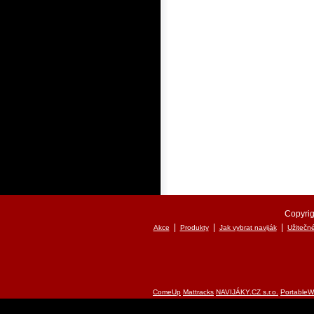
Copyrig
|
|
|
Akce
Produkty
Jak vybrat naviják
Užitečn
ComeUp
Mattracks
NAVIJÁKY.CZ s.r.o.
PortableW