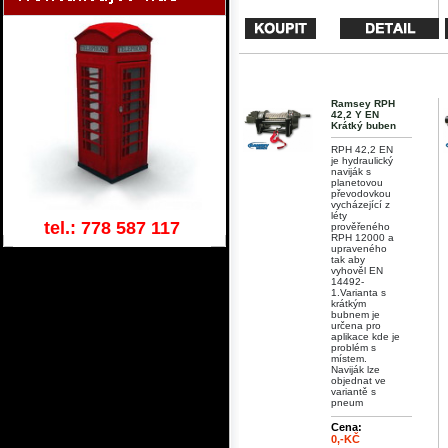
Ramsey RPH
42,2 Y EN
Krátký buben
RPH 42,2 EN
je hydraulický
naviják s
planetovou
převodovkou
vycházející z
léty
tel.: 778 587 117
prověřeného
RPH 12000 a
upraveného
tak aby
vyhověl EN
14492-
1.Varianta s
krátkým
bubnem je
určena pro
aplikace kde je
problém s
místem.
Naviják lze
objednat ve
variantě s
pneum
Cena:
0,-KČ