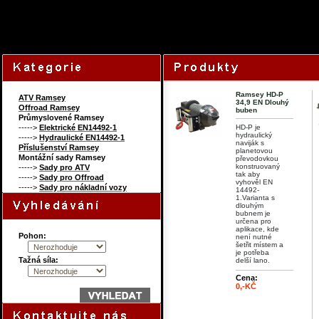
88654699
Content on this page r
Ramsey HD-P
ATV Ramsey
34,9 EN Dlouhý
Offroad Ramsey
buben
Průmyslovené Ramsey
----->
Elektrické EN14492-1
HD-P je
hydraulický
----->
Hydraulické EN14492-1
naviják s
Příslušenství Ramsey
planetovou
Montážní sady Ramsey
převodovkou
konstruovaný
----->
Sady pro ATV
tak aby
----->
Sady pro Offroad
vyhověl EN
----->
Sady pro nákladní vozy
14492-
1.Varianta s
dlouhým
bubnem je
určena pro
aplikace, kde
Pohon:
není nutné
šetřit místem a
je potřeba
Tažná síla:
delší lano.
Cena:
0,-KČ