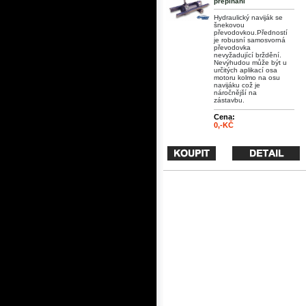
přepínání
Hydraulický naviják se
šnekovou
převodovkou.Předností
je robusní samosvorná
převodovka
nevyžadující brždění.
Nevýhudou může být u
určitých aplikací osa
motoru kolmo na osu
navijáku což je
náročnější na
zástavbu.
Cena:
0,-KČ