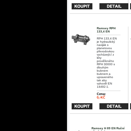
Ramsey RPH
133,4 EN
RPH 133,4 EN
je hydraulický
naviják s
planetovou
převodovkou
vycházející z
léty
prověřeného
RPH 30000 s
dlouhým
bubnem
bubnem a
upraveného
tak aby
vyhověl EN
14492-1.
Cena:
0,-KČ
Ramsey H 89 EN Ruční