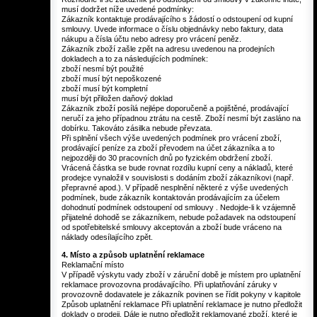
musí dodržet níže uvedené podmínky:
Zákazník kontaktuje prodávajícího s žádostí o odstoupení od kupní
smlouvy. Uvede informace o číslu objednávky nebo faktury, data
nákupu a čísla účtu nebo adresy pro vrácení peněz.
Zákazník zboží zašle zpět na adresu uvedenou na prodejních
dokladech a to za následujících podmínek:
zboží nesmí být použité
zboží musí být nepoškozené
zboží musí být kompletní
musí být přiložen daňový doklad
Zákazník zboží posílá nejlépe doporučeně a pojištěné, prodávající
neručí za jeho případnou ztrátu na cestě. Zboží nesmí být zasláno na
dobírku. Takováto zásilka nebude převzata.
Při splnění všech výše uvedených podmínek pro vrácení zboží,
prodávající peníze za zboží převodem na účet zákazníka a to
nejpozději do 30 pracovních dnů po fyzickém obdržení zboží.
Vrácená částka se bude rovnat rozdílu kupní ceny a nákladů, které
prodejce vynaložil v souvislosti s dodáním zboží zákazníkovi (např.
přepravné apod.). V případě nesplnění některé z výše uvedených
podmínek, bude zákazník kontaktován prodávajícím za účelem
dohodnutí podmínek odstoupení od smlouvy . Nedojde-li k vzájemně
přijatelné dohodě se zákazníkem, nebude požadavek na odstoupení
od spotřebitelské smlouvy akceptován a zboží bude vráceno na
náklady odesílajícího zpět.
4. Místo a způsob uplatnění reklamace
Reklamační místo
V případě výskytu vady zboží v záruční době je místem pro uplatnění
reklamace provozovna prodávajícího. Při uplatňování záruky v
provozovně dodavatele je zákazník povinen se řídit pokyny v kapitole
Způsob uplatnění reklamace Při uplatnění reklamace je nutno předložit
doklady o prodeji. Dále je nutno předložit reklamované zboží, které je