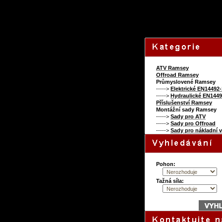
100717355
ATV Ramsey
Offroad Ramsey
Průmyslovené Ramsey
----->
Elektrické EN14492-
----->
Hydraulické EN1449
Příslušenství Ramsey
Montážní sady Ramsey
----->
Sady pro ATV
----->
Sady pro Offroad
----->
Sady pro nákladní 
Pohon:
Tažná síla: