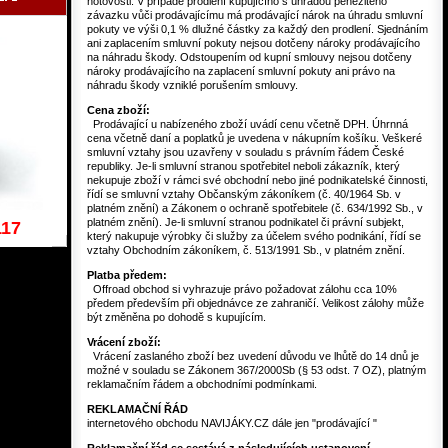
hotovosti. V případě prodlení kupujícího s úhradou peněžitého
závazku vůči prodávajícímu má prodávající nárok na úhradu smluvní
pokuty ve výši 0,1 % dlužné částky za každý den prodlení. Sjednáním
ani zaplacením smluvní pokuty nejsou dotčeny nároky prodávajícího
na náhradu škody. Odstoupením od kupní smlouvy nejsou dotčeny
nároky prodávajícího na zaplacení smluvní pokuty ani právo na
náhradu škody vzniklé porušením smlouvy.
Cena zboží:
Prodávající u nabízeného zboží uvádí cenu včetně DPH. Úhrnná
cena včetně daní a poplatků je uvedena v nákupním košíku. Veškeré
smluvní vztahy jsou uzavřeny v souladu s právním řádem České
republiky. Je-li smluvní stranou spotřebitel neboli zákazník, který
nekupuje zboží v rámci své obchodní nebo jiné podnikatelské činnosti,
řídí se smluvní vztahy Občanským zákoníkem (č. 40/1964 Sb. v
platném znění) a Zákonem o ochraně spotřebitele (č. 634/1992 Sb., v
platném znění). Je-li smluvní stranou podnikatel či právní subjekt,
117
který nakupuje výrobky či služby za účelem svého podnikání, řídí se
vztahy Obchodním zákoníkem, č. 513/1991 Sb., v platném znění.
Platba předem:
Offroad obchod si vyhrazuje právo požadovat zálohu cca 10%
předem především při objednávce ze zahraničí. Velikost zálohy může
být změněna po dohodě s kupujícím.
Vrácení zboží:
Vrácení zaslaného zboží bez uvedení důvodu ve lhůtě do 14 dnů je
možné v souladu se Zákonem 367/2000Sb (§ 53 odst. 7 OZ), platným
reklamačním řádem a obchodními podmínkami.
REKLAMAČNÍ ŘÁD
internetového obchodu NAVIJÁKY.CZ dále jen "prodávající "