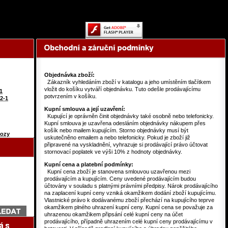
Content on this page requires a newer version of Adobe Flash Player.
Objednávka zboží:
Zákazník vyhledáním zboží v katalogu a jeho umístěním tlačítkem
vložit do košíku vytváří objednávku. Tuto odešle prodávajícímu
1
potvrzením v košíku.
2-1
Kupní smlouva a její uzavření:
Kupující je oprávněn činit objednávky také osobně nebo telefonicky.
Kupní smlouva je uzavřena odesláním objednávky nákupem přes
košík nebo mailem kupujícím. Storno objednávky musí být
vozy
uskutečněno emailem a nebo telefonicky. Pokud je zboží již
připravené na vyskladnění, vyhrazuje si prodávající právo účtovat
stornovací poplatek ve výši 10% z hodnoty objednávky.
Kupní cena a platební podmínky:
Kupní cena zboží je stanovena smlouvou uzavřenou mezi
prodávajícím a kupujícím. Ceny uvedené prodávajícím budou
účtovány v souladu s platnými právními předpisy. Nárok prodávajícího
na zaplacení kupní ceny vzniká okamžikem dodání zboží kupujícímu.
Vlastnické právo k dodávanému zboží přechází na kupujícího teprve
okamžikem plného uhrazení kupní ceny. Kupní cena se považuje za
uhrazenou okamžikem připsání celé kupní ceny na účet
prodávajícího, případně uhrazením celé kupní ceny prodávajícímu v