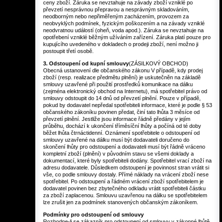
ceny zboží. Záruka se nevztahuje na závady zboží vzniklé po
převzetí nesprávnou přepravou a nesprávným skladováním,
neodborným nebo nepřiměřeným zacházením, provozem za
neobvyklých podmínek, fyzickým poškozením a na závady vzniklé
neodvratnou událostí (oheň, voda apod.). Záruka se nevztahuje na
opotřebení vzniklé běžným užíváním zařízení. Záruka platí pouze pro
kupujícího uvedeného v dokladech o prodeji zboží, není možno ji
postoupit třetí osobě.
3. Odstoupení od kupní smlouvy
(ZÁSILKOVÝ OBCHOD)
Obecná ustanovení dle občanského zákonu V případě, kdy prodej
zboží (resp. realizace předmětu plnění) je uskutečněn na základě
smlouvy uzavřené při použití prostředků komunikace na dálku
(zejména elektronický obchod na Internetu), má spotřebitel právo od
smlouvy odstoupit do 14 dnů od převzetí plnění. Pouze v případě,
pokud by dodavatel nepředal spotřebiteli informace, které je podle § 53
občanského zákoníku povinen předat, činí tato lhůta 3 měsíce od
převzetí plnění. Jestliže jsou informace řádně předány v jejím
průběhu, dochází k ukončení tříměsíční lhůty a počíná od té doby
běžet lhůta čtrnáctidenní. Oznámení spotřebitele o odstoupení od
smlouvy uzavřené na dálku musí být dodavateli doručeno do
skončení lhůty pro odstoupení a dodavateli musí být řádně vráceno
kompletní zboží (plnění) v původním stavu se všemi doklady a
dokumentací, které byly spotřebiteli dodány. Spotřebitel vrací zboží na
adresu dodavatele. Důsledkem odstoupení je povinnost stran vrátit si
vše, co podle smlouvy dostaly. Přímé náklady na vrácení zboží nese
spotřebitel. Po odstoupení a řádném vrácení zboží spotřebitelem je
dodavatel povinen bez zbytečného odkladu vrátit spotřebiteli částku
za zboží zaplacenou. Smlouvu uzavřenou na dálku se spotřebitelem
lze zrušit jen za podmínek stanovených občanským zákoníkem.
Podmínky pro odstoupení od smlouvy
Rozhodne-li se zákazník pro odstoupení od smlouvy v zákonné lhůtě,