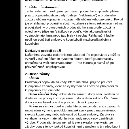
Reklamační řád se sestává z následujících ustanovení
1. Základní ustanovení
Tento reklamační řád upravuje rozsah, podmínky a způsob uplatnění
práv z odpovědnosti za vady (dále jen "reklamace") u prodaného
zboží v občanskoprávních vztazích dle občanského zákoníku. Pokud
jde o reklamaci prodaného zboží, vztahuje se tento reklamační řád na
prodej zboží v provozovnách prodávajícího a na prodej zboží na
objednávku (dále jen "zásilkový prodej"), kde jako prodávající
vystupuje tato firma nebo tato fyzická osoba. Reklamační řád je
nedílnou součástí smlouvy o koupi zboží mezi prodávajícím a
kupujícím.
Doklady o prodeji zboží
Naše firma zavedla elektronickou fakturaci. Po objednávce zboží se
vytvoří v našem účetním systému faktura, která je automaticky
odeslána na Vaši emailovou adresu. Tato faktura je platná až po
převzetí zboží od přepravce.
2. Obsah záruky
Záruka
Prodávající odpovídá za vady, které má zboží při jeho převzetí
kupujícím a za vady, které se vyskytnou na zboží po jeho převzetí
kupujícím v záruční době.
Délka záruční doby
Pokud délka záruční doby není uvedena na
dokladech o prodeji zboží, je záruční doba dána zákony ČR. Záruční
doba začíná běžet ode dne převzetí zboží kupujícím.
Práva ze záruky
Jde-li o vadu, kterou nelze odstranit a zákazník
nepožaduje výměnu produktu, má zákazník právo na přiměřenou
slevu z kupní ceny nebo odstoupit od kupní smlouvy. Záruka se
vztahuje na vady materiálu, funkční vady nebo vady vzniklé při
výrobě. Prodávající je povinen plnit své závazky vyplývající ze
záruky pouze tehdy, pokud kupující není v prodlení s úhradou kupní