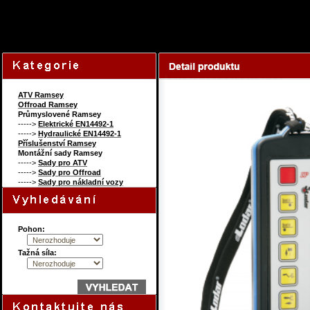
118348848
Content 
ATV Ramsey
Offroad Ramsey
Průmyslovené Ramsey
----->
Elektrické EN14492-1
----->
Hydraulické EN14492-1
Příslušenství Ramsey
Montážní sady Ramsey
----->
Sady pro ATV
----->
Sady pro Offroad
----->
Sady pro nákladní vozy
Pohon:
Tažná síla: