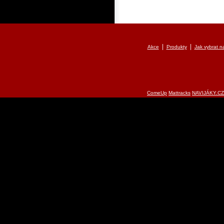
|
|
Akce
Produkty
Jak vybrat na
ComeUp
Mattracks
NAVIJÁKY.CZ 