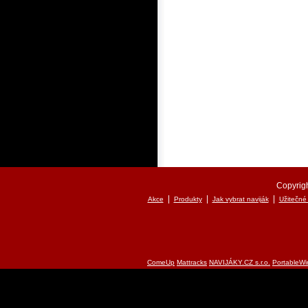
Copyrigh
|
|
|
Akce
Produkty
Jak vybrat naviják
Užitečné
ComeUp
Mattracks
NAVIJÁKY.CZ s.r.o.
PortableWi