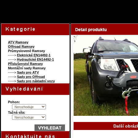
110932851
Content on this page re
ATV Ramsey
Offroad Ramsey
Průmyslovené Ramsey
----->
Elektrické EN14492-1
----->
Hydraulické EN14492-1
Příslušenství Ramsey
Montážní sady Ramsey
----->
Sady pro ATV
----->
Sady pro Offroad
----->
Sady pro nákladní vozy
Pohon:
Tažná síla:
Další obráz