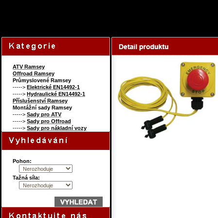
138455113
Content on this page re
ATV Ramsey
Offroad Ramsey
Průmyslovené Ramsey
----->
Elektrické EN14492-1
----->
Hydraulické EN14492-1
Příslušenství Ramsey
Montážní sady Ramsey
----->
Sady pro ATV
----->
Sady pro Offroad
----->
Sady pro nákladní vozy
Pohon:
Tažná síla: