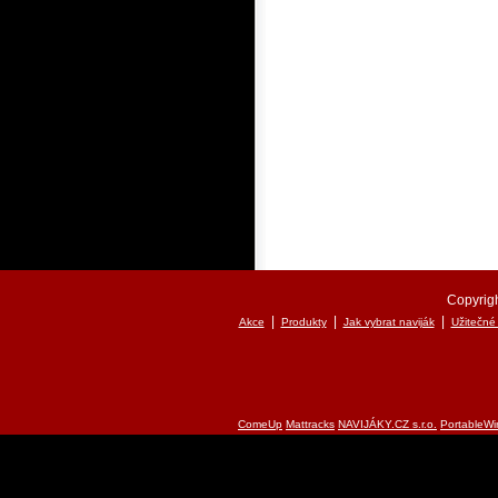
Copyrigh
|
|
|
Akce
Produkty
Jak vybrat naviják
Užitečné
ComeUp
Mattracks
NAVIJÁKY.CZ s.r.o.
PortableWi