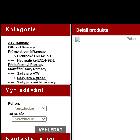
40104235
Content 
ATV Ramsey
Offroad Ramsey
Průmyslovené Ramsey
----->
Elektrické EN14492-1
----->
Hydraulické EN14492-1
Příslušenství Ramsey
Montážní sady Ramsey
----->
Sady pro ATV
----->
Sady pro Offroad
----->
Sady pro nákladní vozy
Pohon:
Tažná síla: