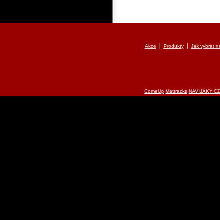
|
|
Akce
Produkty
Jak vybrat na
ComeUp
Mattracks
NAVIJÁKY.CZ 