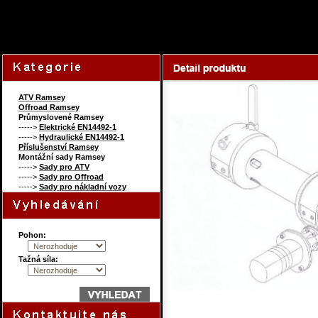
82428046
Content on this page re
ATV Ramsey
Offroad Ramsey
Průmyslovené Ramsey
----->
Elektrické EN14492-1
----->
Hydraulické EN14492-1
Příslušenství Ramsey
Montážní sady Ramsey
----->
Sady pro ATV
----->
Sady pro Offroad
----->
Sady pro nákladní vozy
Pohon:
Tažná síla: