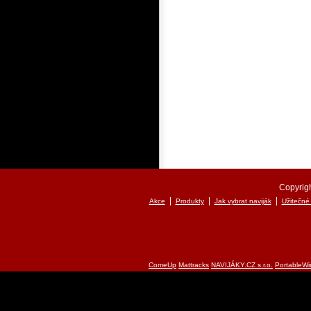
Copyrigh
|
|
|
Akce
Produkty
Jak vybrat naviják
Užitečné
ComeUp
Mattracks
NAVIJÁKY.CZ s.r.o.
PortableWi